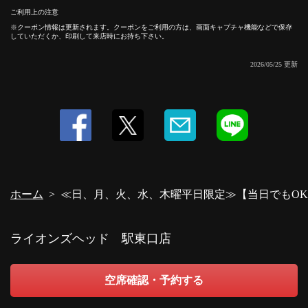
ご利用上の注意
クーポン情報は更新されます。クーポンをご利用の方は、画面キャプチャ機能などで保存
していただくか、印刷して来店時にお持ち下さい。
この店舗情報をシェアする
2026/05/25 更新
≪日、月、火、水、木曜平日限定≫【当日でもOK】 ドリ
ンクメニューから1杯サービス♪ | ライオンズヘッド 駅東
口店
栃木県宇都宮市東宿郷２-3-3
https://lionsheadutsnomiyahigashi.owst.jp/coupons/6909341
お店情報をコピー
ホーム
≪日、月、火、水、木曜平日限定≫【当日でもOK
ライオンズヘッド 駅東口店
閉じる
空席確認・予約する