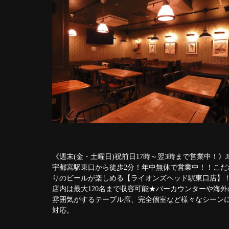
《週末(金・土曜日)祝前日17時～翌3時まで営業中！》J
宇都宮駅東口から徒歩2分！年中無休で営業中！！こだ
りのビールが楽しめる【ライオンズヘッド駅東口店】
店内は最大120名まで収容可能★バーカウンターや海外
雰囲気がするテーブル席、完全個室など様々なシーン
対応。