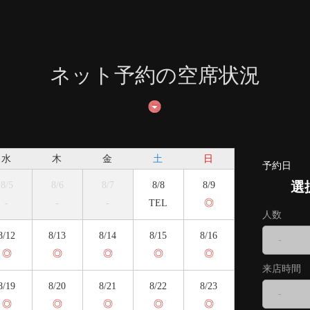
ネット予約の空席状況
水
木
金
土
日
予約日
選
8/5
8/6
8/7
8/8
8/9
-
-
-
TEL
◎
人数
8/12
8/13
8/14
8/15
8/16
-
◎
◎
◎
◎
◎
来店時間
8/19
8/20
8/21
8/22
8/23
-
◎
◎
◎
◎
◎