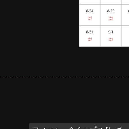
8/24
8/25
◎
◎
8/31
9/1
◎
◎