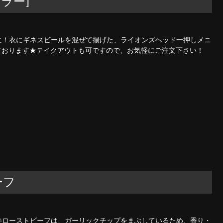
ラー]
に！衣にギネスビールを混ぜて揚げた、ライオンズヘッド一押しメニ
意しております★テイクアウトも可ですので、お気軽にご注文下さい！
ーフ
牛ローストビーフは、ガーリックチップをまぶしているため、香り・