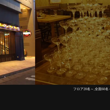
フロア20名～,全面60