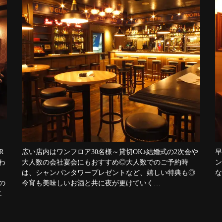
R
広い店内はワンフロア30名様～貸切OK♪結婚式の2次会や
早
わ
大人数の会社宴会にもおすすめ◎大人数でのご予約時
ン
！
は、シャンパンタワープレゼントなど、嬉しい特典も◎
な
の
今宵も美味しいお酒と共に夜が更けていく…
に