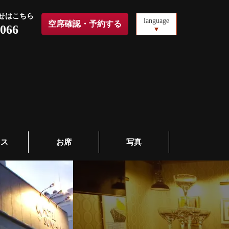
せはこちら
language
空席確認・予約する
6066
セス
お席
写真