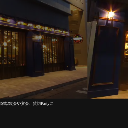
式2次会や宴会、貸切Partyに