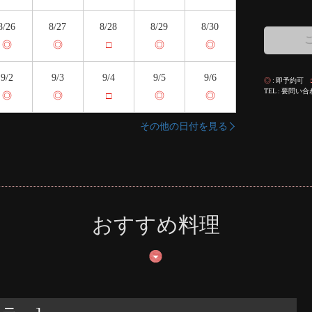
8/26
8/27
8/28
8/29
8/30
◎
◎
□
◎
◎
9/2
9/3
9/4
9/5
9/6
◎
即予約可
TEL
要問い合
◎
◎
□
◎
◎
その他の日付を見る
おすすめ料理