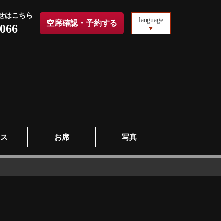
せはこちら
language
空席確認・予約する
6066
セス
お席
写真