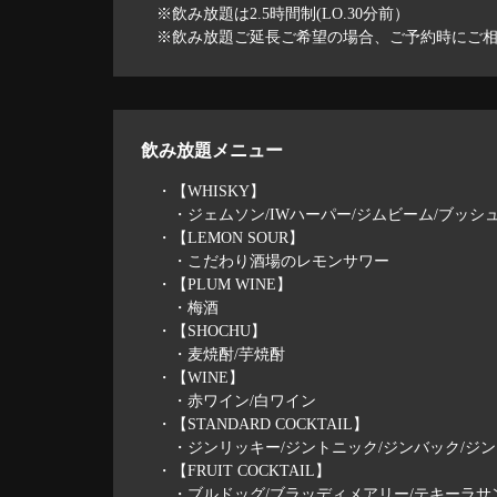
※飲み放題は2.5時間制(LO.30分前）
※飲み放題ご延長ご希望の場合、ご予約時にご
飲み放題メニュー
・【WHISKY】
・ジェムソン/IWハーパー/ジムビーム/ブッシ
・【LEMON SOUR】
・こだわり酒場のレモンサワー
・【PLUM WINE】
・梅酒
・【SHOCHU】
・麦焼酎/芋焼酎
・【WINE】
・赤ワイン/白ワイン
・【STANDARD COCKTAIL】
・ジンリッキー/ジントニック/ジンバック/ジン
・【FRUIT COCKTAIL】
・ブルドッグ/ブラッディメアリー/テキーラサン