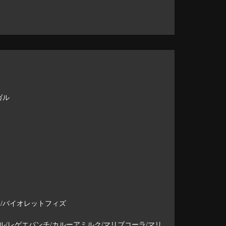
ガル
ラ/バイオレットフィズ
/レゲエパンチ/カルーアミルク/マリブコーラ/マリ